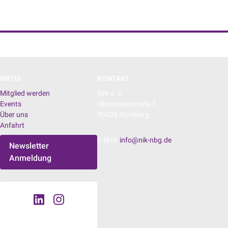
NIK e. V. | Netzwerk der Digitalwirtschaft
INFOS
KONTAKT
Mitglied werden
NIK e. V.
Events
Obermaierstraße 7
Über uns
90408 Nürnberg
Anfahrt
E-Mail:
info@nik-nbg.de
Newsletter
Anmeldung