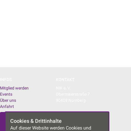
INFOS
KONTAKT
Mitglied werden
NIK e. V.
Events
Obermaierstraße 7
Über uns
90408 Nürnberg
Anfahrt
E-Mail:
info@nik-nbg.de
Newsletter
Cookies & Drittinhalte
Anmeldung
Auf dieser Website werden Cookies und