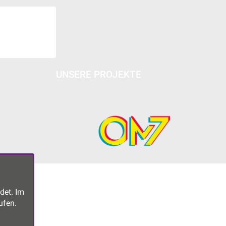
UNSERE PROJEKTE
det. Im
ufen.