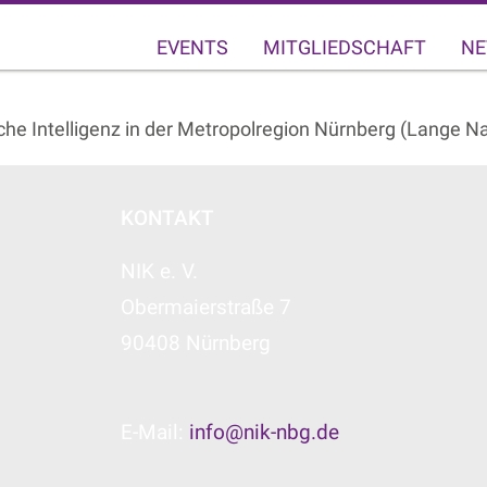
EVENTS
MITGLIEDSCHAFT
NE
iche Intelligenz in der Metropolregion Nürnberg (Lange 
KONTAKT
NIK e. V.
Obermaierstraße 7
90408 Nürnberg
E-Mail:
info@nik-nbg.de