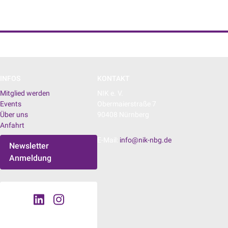
NIK e. V. | Netzwerk der Digitalwirtschaft
INFOS
KONTAKT
Mitglied werden
NIK e. V.
Events
Obermaierstraße 7
Über uns
90408 Nürnberg
Anfahrt
E-Mail:
info@nik-nbg.de
Newsletter
Anmeldung