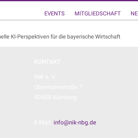
EVENTS
MITGLIEDSCHAFT
NE
lle KI-Perspektiven für die bayerische Wirtschaft
KONTAKT
NIK e. V.
Obermaierstraße 7
90408 Nürnberg
E-Mail:
info@nik-nbg.de