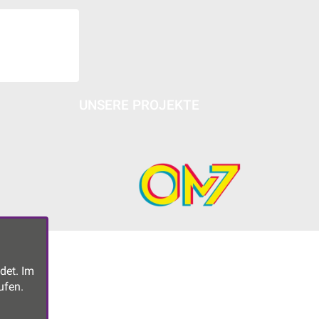
UNSERE PROJEKTE
det. Im
ufen.