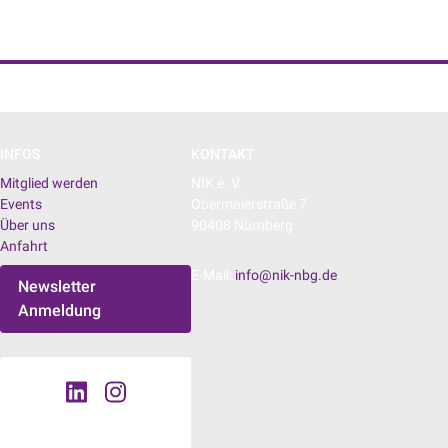
NIK e. V. | Netzwerk der Digitalwirtschaft
INFOS
KONTAKT
Mitglied werden
NIK e. V.
Events
Obermaierstraße 7
Über uns
90408 Nürnberg
Anfahrt
E-Mail:
info@nik-nbg.de
Newsletter
Anmeldung