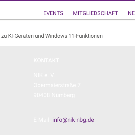
EVENTS
MITGLIEDSCHAFT
NE
os zu KI-Geräten und Windows 11-Funktionen
KONTAKT
NIK e. V.
Obermaierstraße 7
90408 Nürnberg
E-Mail:
info@nik-nbg.de