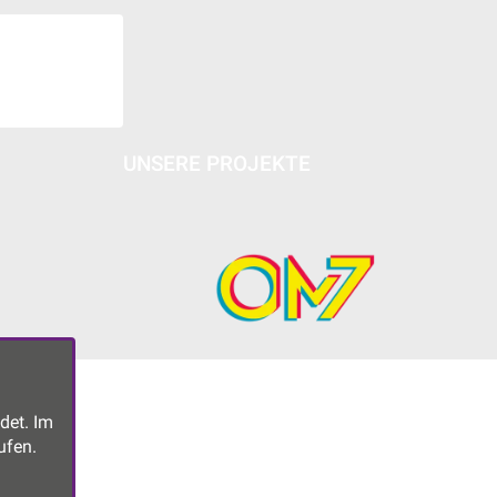
UNSERE PROJEKTE
det. Im
ufen.