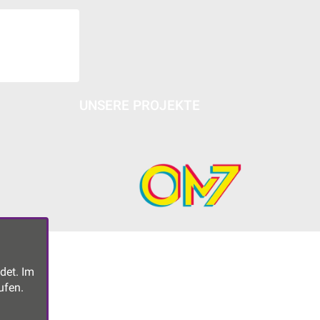
UNSERE PROJEKTE
det. Im
ufen.