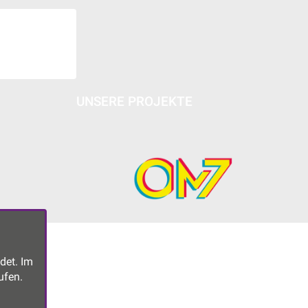
UNSERE PROJEKTE
det. Im
ufen.