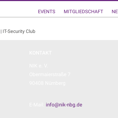
EVENTS
MITGLIEDSCHAFT
NE
 IT-Security Club
KONTAKT
NIK e. V.
Obermaierstraße 7
90408 Nürnberg
E-Mail:
info@nik-nbg.de