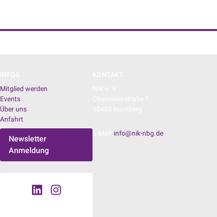
NIK e. V. | Netzwerk der Digitalwirtschaft
INFOS
KONTAKT
Mitglied werden
NIK e. V.
Events
Obermaierstraße 7
Über uns
90408 Nürnberg
Anfahrt
E-Mail:
info@nik-nbg.de
Newsletter
Anmeldung