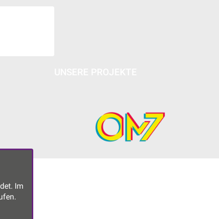
UNSERE PROJEKTE
det. Im
ufen.