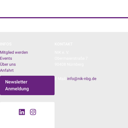
NIK e. V. | Netzwerk der Digitalwirtschaft
INFOS
KONTAKT
Mitglied werden
NIK e. V.
Events
Obermaierstraße 7
Über uns
90408 Nürnberg
Anfahrt
E-Mail:
info@nik-nbg.de
Newsletter
Anmeldung