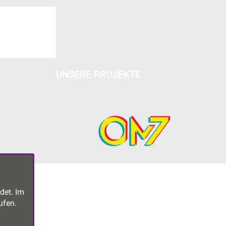
UNSERE PROJEKTE
det. Im
ufen.