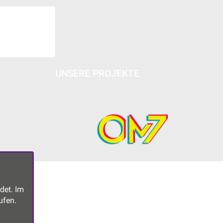
UNSERE PROJEKTE
det. Im
ufen.