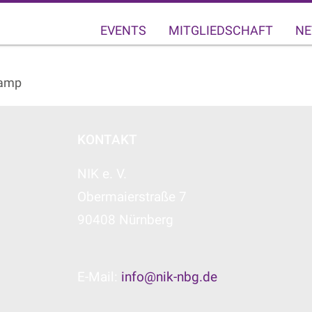
EVENTS
MITGLIEDSCHAFT
NE
Camp
KONTAKT
NIK e. V.
Obermaierstraße 7
90408 Nürnberg
E-Mail:
info@nik-nbg.de