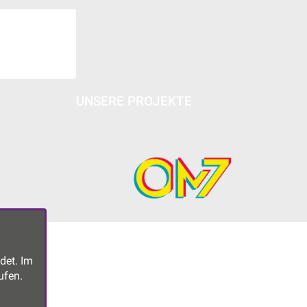
UNSERE PROJEKTE
det. Im
ufen.