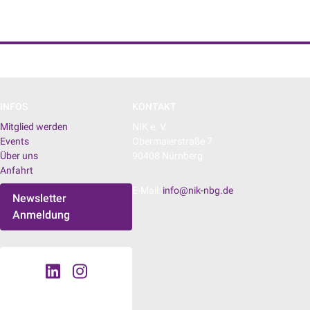
NIK e. V. | Netzwerk der Digitalwirtschaft
INFOS
KONTAKT
Mitglied werden
NIK e. V.
Events
Obermaierstraße 7
Über uns
90408 Nürnberg
Anfahrt
E-Mail:
info@nik-nbg.de
Newsletter
Anmeldung