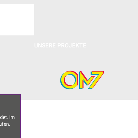
UNSERE PROJEKTE
det. Im
ufen.