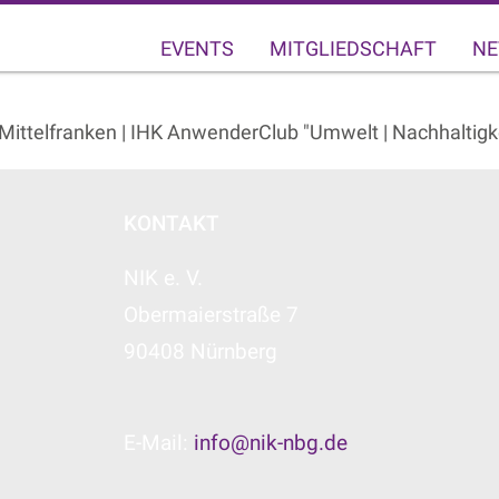
EVENTS
MITGLIEDSCHAFT
NE
Mittelfranken | IHK AnwenderClub "Umwelt | Nachhaltigke
KONTAKT
NIK e. V.
Obermaierstraße 7
90408 Nürnberg
E-Mail:
info@nik-nbg.de