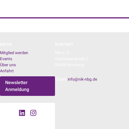
NIK e. V. | Netzwerk der Digitalwirtschaft
INFOS
KONTAKT
Mitglied werden
NIK e. V.
Events
Obermaierstraße 7
Über uns
90408 Nürnberg
Anfahrt
E-Mail:
info@nik-nbg.de
Newsletter
Anmeldung