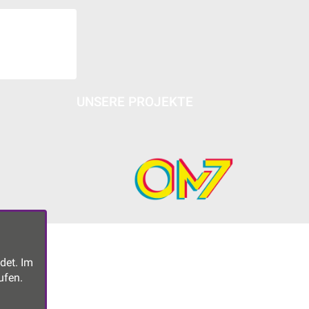
UNSERE PROJEKTE
det. Im
ufen.