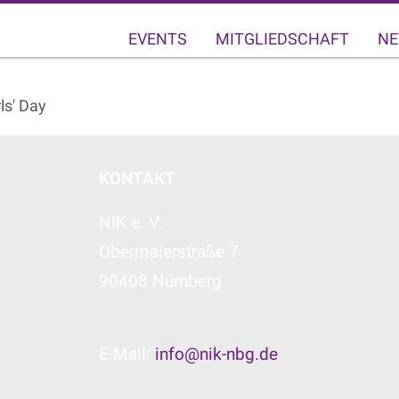
EVENTS
MITGLIEDSCHAFT
NE
ls' Day
KONTAKT
NIK e. V.
Obermaierstraße 7
90408 Nürnberg
E-Mail:
info@nik-nbg.de