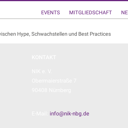
EVENTS
MITGLIEDSCHAFT
NE
ischen Hype, Schwachstellen und Best Practices
KONTAKT
NIK e. V.
Obermaierstraße 7
90408 Nürnberg
E-Mail:
info@nik-nbg.de