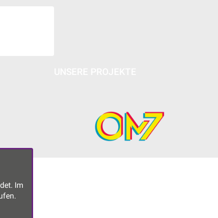
UNSERE PROJEKTE
det. Im
ufen.