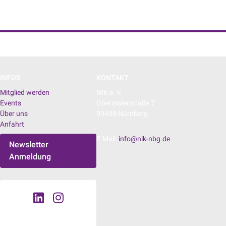
NIK e. V. | Netzwerk der Digitalwirtschaft
INFOS
KONTAKT
Mitglied werden
NIK e. V.
Events
Obermaierstraße 7
Über uns
90408 Nürnberg
Anfahrt
E-Mail:
info@nik-nbg.de
Newsletter
Anmeldung