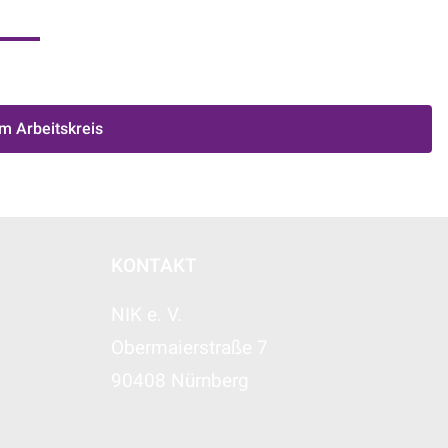
m Arbeitskreis
KONTAKT
NIK e. V.
Obermaierstraße 7
90408 Nürnberg