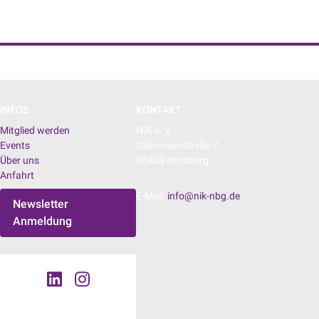
NIK e. V. | Netzwerk der Digitalwirtschaft
INFOS
KONTAKT
Mitglied werden
NIK e. V.
Events
Obermaierstraße 7
Über uns
90408 Nürnberg
Anfahrt
E-Mail:
info@nik-nbg.de
Newsletter
Anmeldung