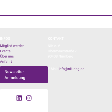
NIK e. V. | Netzwerk der Digitalwirtschaft
INFOS
KONTAKT
Mitglied werden
NIK e. V.
Events
Obermaierstraße 7
Über uns
90408 Nürnberg
Anfahrt
E-Mail:
info@nik-nbg.de
Newsletter
Anmeldung