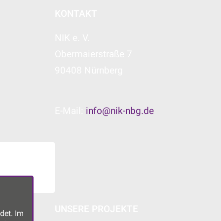
KONTAKT
NIK e. V.
Obermaierstraße 7
90408 Nürnberg
E-Mail:
info@nik-nbg.de
UNSERE PROJEKTE
det. Im