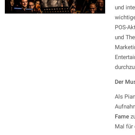
und int
wichtig
POS-Akt
und The
Marketi
Enterta
durchzu
Der Mu
Als Pia
Aufnahm
Fame
zu
Mal für