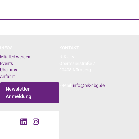
NIK e. V. | Netzwerk der Digitalwirtschaft
INFOS
KONTAKT
Mitglied werden
NIK e. V.
Events
Obermaierstraße 7
Über uns
90408 Nürnberg
Anfahrt
E-Mail:
info@nik-nbg.de
Newsletter
Anmeldung