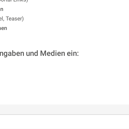
on
el, Teaser)
men
 Angaben und Medien ein: