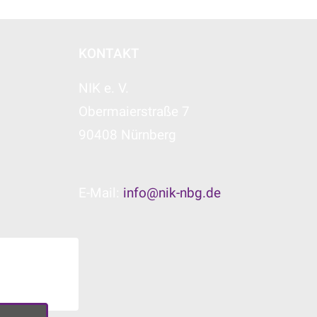
KONTAKT
NIK e. V.
Obermaierstraße 7
90408 Nürnberg
E-Mail:
info@nik-nbg.de