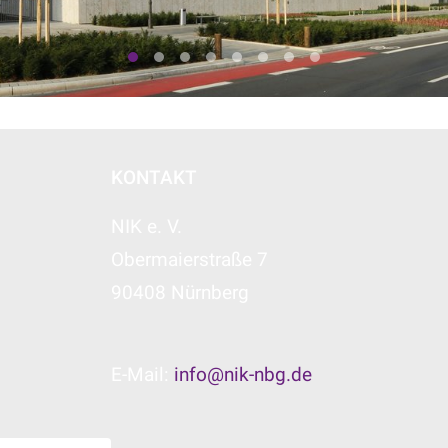
KONTAKT
NIK e. V.
Obermaierstraße 7
90408 Nürnberg
E-Mail:
info@nik-nbg.de