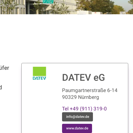
üfer
DATEV eG
d
Paumgartnerstraße 6-14
90329 Nürnberg
Tel +49 (911) 319-0
info@datev.de
www.datev.de