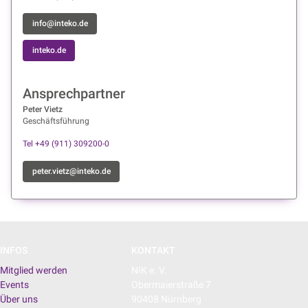
info@inteko.de
inteko.de
Ansprechpartner
Peter Vietz
Geschäftsführung
Tel +49 (911) 309200-0
peter.vietz@inteko.de
INFOS
KONTAKT
Mitglied werden
NIK e. V.
Events
Obermaierstraße 7
Über uns
90408 Nürnberg