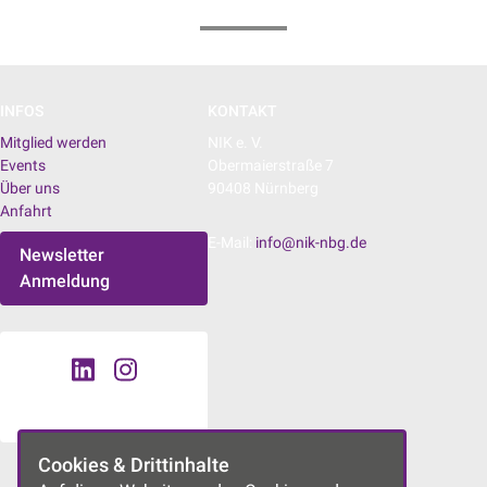
INFOS
KONTAKT
Mitglied werden
NIK e. V.
Events
Obermaierstraße 7
Über uns
90408 Nürnberg
Anfahrt
E-Mail:
info@nik-nbg.de
Newsletter
Anmeldung
Cookies & Drittinhalte
UNSERE PROJEKTE