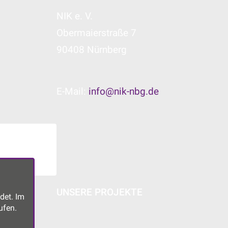
NIK e. V.
Obermaierstraße 7
90408 Nürnberg
E-Mail:
info@nik-nbg.de
UNSERE PROJEKTE
det. Im
ufen.