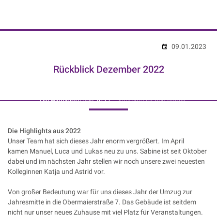
NIK e. V. | Netzwerk der Digitalwirtschaft
09.01.2023
Rückblick Dezember 2022
Die Highlights aus 2022
Systema ist neu dabei!
Die Highlights aus 2022
Unser Team hat sich dieses Jahr enorm vergrößert. Im April
kamen Manuel, Luca und Lukas neu zu uns. Sabine ist seit Oktober
dabei und im nächsten Jahr stellen wir noch unsere zwei neuesten
Kolleginnen Katja und Astrid vor.
Von großer Bedeutung war für uns dieses Jahr der Umzug zur
Jahresmitte in die Obermaierstraße 7. Das Gebäude ist seitdem
nicht nur unser neues Zuhause mit viel Platz für Veranstaltungen.