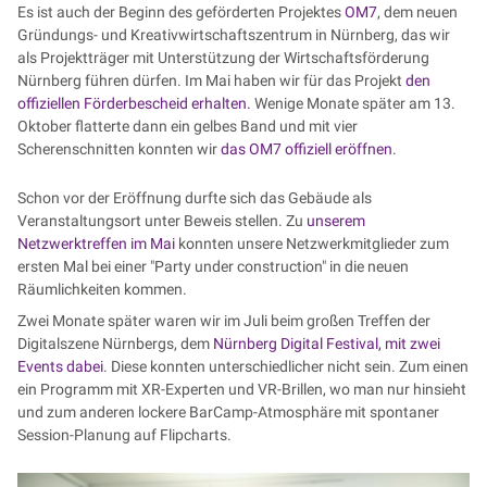
Es ist auch der Beginn des geförderten Projektes
OM7
, dem neuen
Gründungs- und Kreativwirtschaftszentrum in Nürnberg, das wir
als Projektträger mit Unterstützung der Wirtschaftsförderung
Nürnberg führen dürfen. Im Mai haben wir für das Projekt
den
offiziellen Förderbescheid erhalten.
Wenige Monate später am 13.
Oktober flatterte dann ein gelbes Band und mit vier
Scherenschnitten konnten wir
das OM7 offiziell eröffnen
.
Schon vor der Eröffnung durfte sich das Gebäude als
Veranstaltungsort unter Beweis stellen. Zu
unserem
Netzwerktreffen im Mai
konnten unsere Netzwerkmitglieder zum
ersten Mal bei einer "Party under construction" in die neuen
Räumlichkeiten kommen.
Zwei Monate später waren wir im Juli beim großen Treffen der
Digitalszene Nürnbergs, dem
Nürnberg Digital Festival, mit zwei
Events dabei
. Diese konnten unterschiedlicher nicht sein. Zum einen
ein Programm mit XR-Experten und VR-Brillen, wo man nur hinsieht
und zum anderen lockere BarCamp-Atmosphäre mit spontaner
Session-Planung auf Flipcharts.